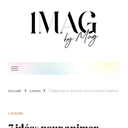
1 Mag by Mag
Accueil
Loisirs
7 idées pour animer votre soirée à Reims
LOISIRS
7 idées pour animer