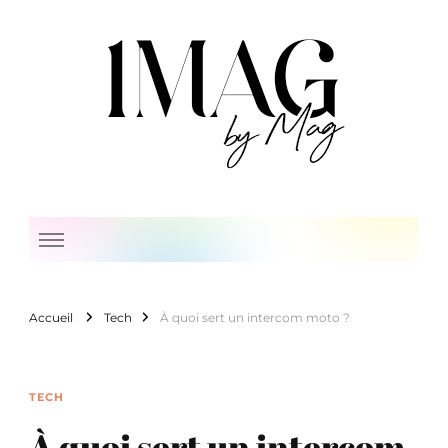
1 Mag by Mag
Accueil
Tech
À quoi sert un intercom moto ?
TECH
À quoi sert un intercom