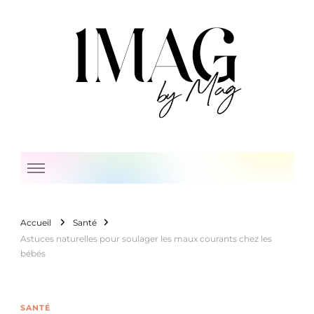
1 Mag by Mag
Accueil
Santé
Astuces naturelles pour soulager les maux courants chez les
bébés
SANTÉ