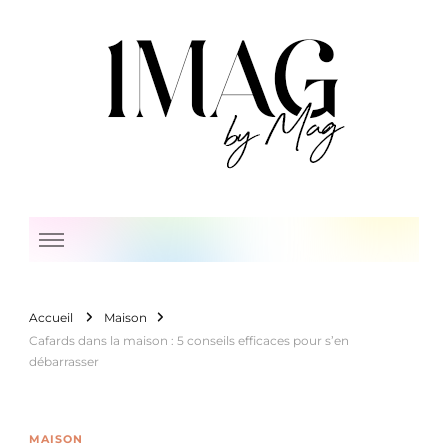
1 Mag by Mag
Accueil
Maison
Cafards dans la maison : 5 conseils efficaces pour s’en
débarrasser
MAISON