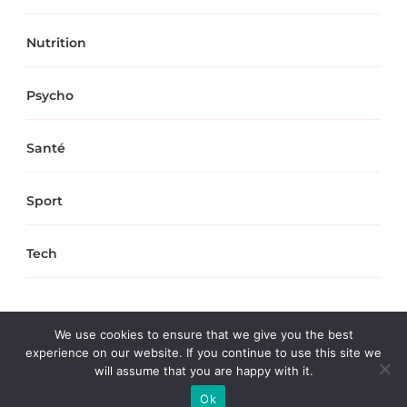
Nutrition
Psycho
Santé
Sport
Tech
We use cookies to ensure that we give you the best
experience on our website. If you continue to use this site we
1 Mag by Mag
Fashionable | Developpé par
Blossom
will assume that you are happy with it.
Themes
. Propulsé par
WordPress
Ok