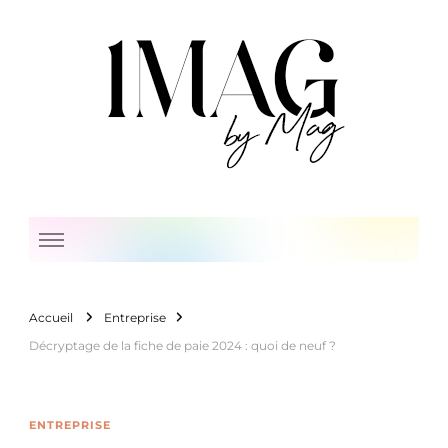
1 Mag by Mag
Accueil
Entreprise
Décryptage de la fiche de paie 2024 : quoi de neuf ?
ENTREPRISE