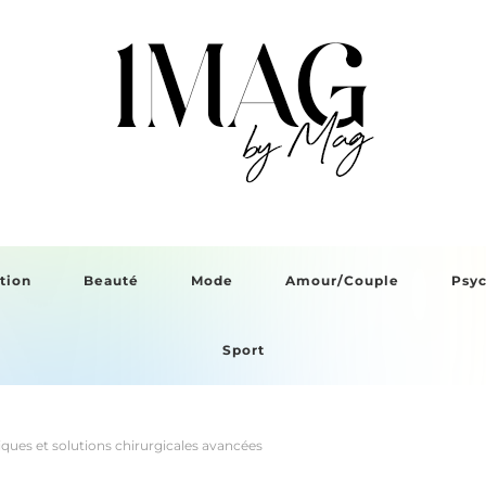
tion
Beauté
Mode
Amour/Couple
Psy
Sport
niques et solutions chirurgicales avancées