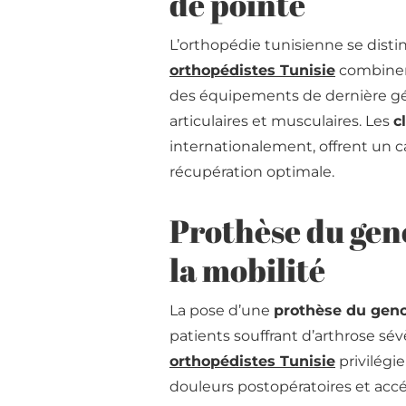
de pointe
L’orthopédie tunisienne se dist
orthopédistes Tunisie
combinent
des équipements de dernière gén
articulaires et musculaires. Les
c
internationalement, offrent un c
récupération optimale.
Prothèse du geno
la mobilité
La pose d’une
prothèse du geno
patients souffrant d’arthrose sé
orthopédistes Tunisie
privilégi
douleurs postopératoires et accé