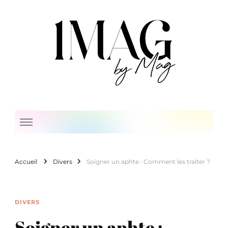
1 Mag by Mag
Accueil
Divers
Soigner un aphte : Comment les traiter ?
DIVERS
Soigner un aphte :